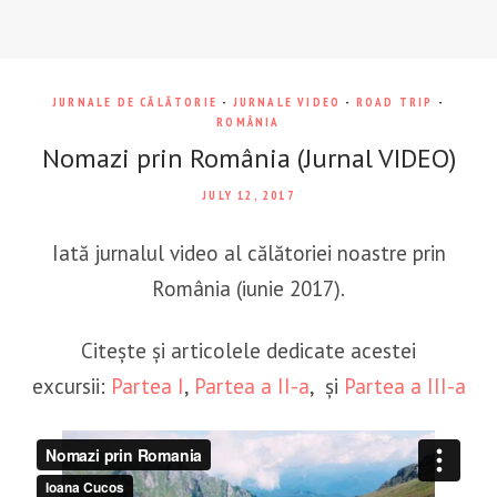
JURNALE DE CĂLĂTORIE
-
JURNALE VIDEO
-
ROAD TRIP
-
ROMÂNIA
Nomazi prin România (Jurnal VIDEO)
JULY 12, 2017
Iată jurnalul video al călătoriei noastre prin
România (iunie 2017).
Citește și articolele dedicate acestei
excursii:
Partea I
,
Partea a II-a
, și
Partea a III-a