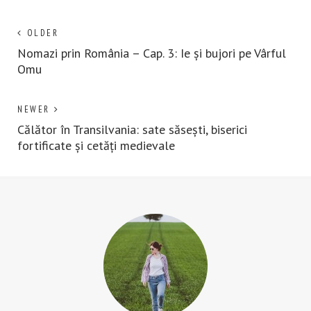
Post
Next
OLDER
post:
Nomazi prin România – Cap. 3: Ie și bujori pe Vârful
navigation
Omu
Previous
NEWER
post:
Călător în Transilvania: sate săsești, biserici
fortificate și cetăți medievale