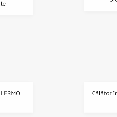
ale
 PALERMO
Călător î