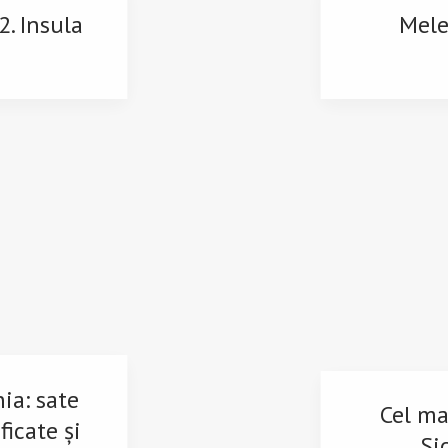
2. Insula
Mele
nia: sate
Cel ma
ficate și
Si