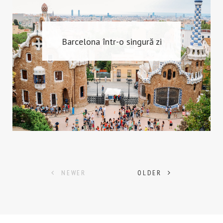
Barcelona într-o singură zi
Posts
NEWER
OLDER
navigation