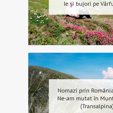
Ie și bujori pe Vâr
Nomazi prin România 
Ne-am mutat în Munț
(Transalpina