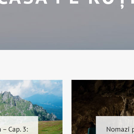
– Cap. 3:
Nomazi p