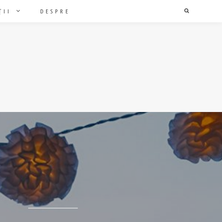
ȚII
DESPRE
Search
I