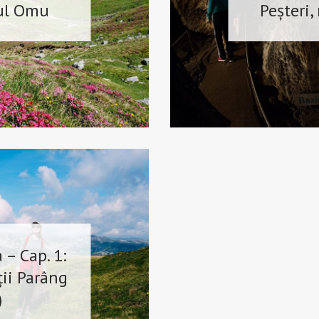
ful Omu
Peșteri,
– Cap. 1:
ii Parâng
)