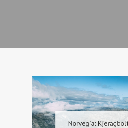
Norvegia: Kjeragbolt