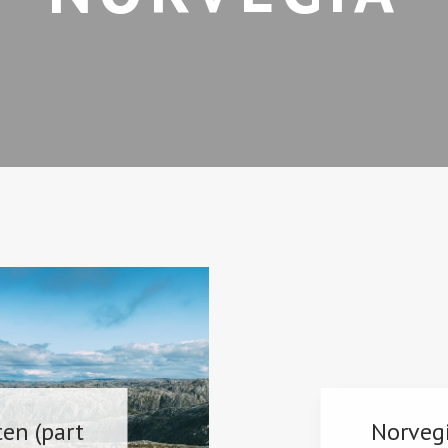
en (part
Norvegi