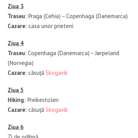
Ziua 3
Traseu
: Praga (Cehia) – Copenhaga (Danemarca)
Cazare
: casa unor prieteni
Ziua 4
Traseu
: Copenhaga (Danemarca) – Jørpeland
(Norvegia)
Cazare
: căsuță
Skogavik
Ziua 5
Hiking
: Preikestolen
Cazare
: căsuță
Skogavik
Ziua 6
Zi de odihnă