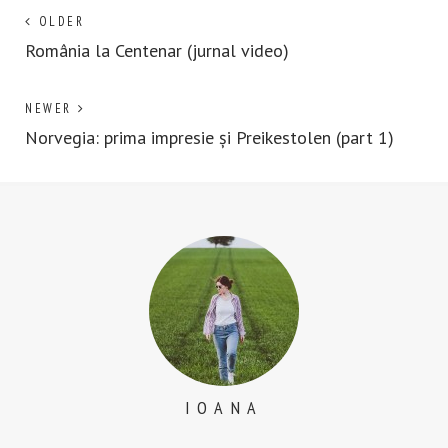
Post
Next
OLDER
post:
România la Centenar (jurnal video)
navigation
Previous
NEWER
post:
Norvegia: prima impresie și Preikestolen (part 1)
IOANA