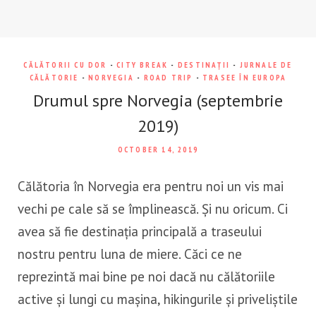
CĂLĂTORII CU DOR
-
CITY BREAK
-
DESTINAȚII
-
JURNALE DE
CĂLĂTORIE
-
NORVEGIA
-
ROAD TRIP
-
TRASEE ÎN EUROPA
Drumul spre Norvegia (septembrie
2019)
OCTOBER 14, 2019
Călătoria în Norvegia era pentru noi un vis mai
vechi pe cale să se împlinească. Și nu oricum. Ci
avea să fie destinația principală a traseului
nostru pentru luna de miere. Căci ce ne
reprezintă mai bine pe noi dacă nu călătoriile
active și lungi cu mașina, hikingurile și priveliștile