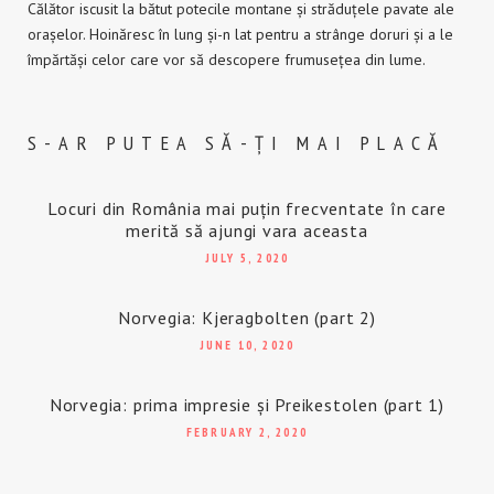
Călător iscusit la bătut potecile montane și străduțele pavate ale
orașelor. Hoinăresc în lung și-n lat pentru a strânge doruri și a le
împărtăși celor care vor să descopere frumusețea din lume.
S-AR PUTEA SĂ-ȚI MAI PLACĂ
Locuri din România mai puțin frecventate în care
merită să ajungi vara aceasta
JULY 5, 2020
Norvegia: Kjeragbolten (part 2)
JUNE 10, 2020
Norvegia: prima impresie și Preikestolen (part 1)
FEBRUARY 2, 2020