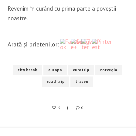
Revenim în curând cu prima parte a poveștii
noastre.
https://calatorcudor.ro/drumu
Save
spre-norvegia-septembrie-
2019/
Arată și prietenilor:
city break
europa
eurotrip
norvegia
road trip
traseu
9
0