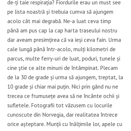
de-ți taie respirația? Fiordurile erau un must see
pe lista noastră și trebuia cumva să ajungem
acolo cât mai degrabă. Ne-a luat ceva timp
până am pus cap la cap harta traseului nostru
dar aveam presimțirea că va ieși ceva fain. Urma
cale lungă până într-acolo, mulți kilometri de
parcus, multe ferry-uri de luat, poduri, tunele și
cine știe ce alte minuni de întâmpinat. Plecam
de la 30 de grade și urma să ajungem, treptat, la
10 grade și chiar mai puțin. Nici prin gând nu ne
trecea ce frumusețe avea să ne încânte ochii și
sufletele. Fotografii tot văzusem cu locurile
cunoscute din Norvegia, dar realitatea întrece
orice așteptare. Munții cu înălțimile lor, apele cu