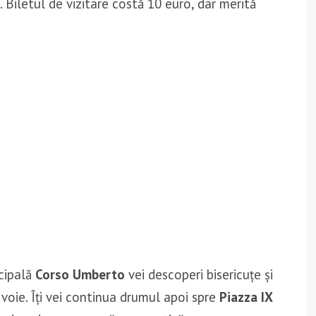
. Biletul de vizitare costă 10 euro, dar merită
ncipală
Corso Umberto
vei descoperi bisericuțe și
voie. Îți vei continua drumul apoi spre
Piazza IX