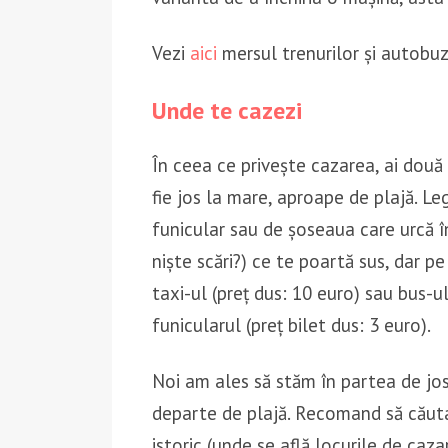
Vezi
aici
mersul trenurilor și autobuz
Unde te cazezi
În ceea ce privește cazarea, ai două v
fie jos la mare, aproape de plajă. L
funicular sau de șoseaua care urcă în
niște scări?) ce te poartă sus, dar p
taxi-ul (preț dus: 10 euro) sau bus-ul 
funicularul (preț bilet dus: 3 euro).
Noi am ales să stăm în partea de jos
departe de plajă. Recomand să căutaț
istoric (unde se află locurile de caza