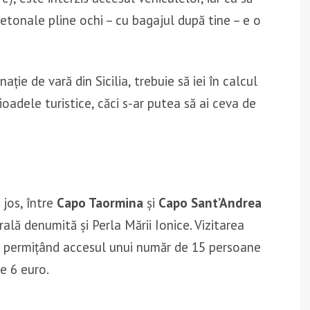
ietonale pline ochi – cu bagajul după tine – e o
ție de vară din Sicilia, trebuie să iei în calcul
rioadele turistice, căci s-ar putea să ai ceva de
 jos, între
Capo Taormina
și
Capo Sant’Andrea
rală denumită și Perla Mării Ionice. Vizitarea
, permițând accesul unui număr de 15 persoane
de 6 euro.