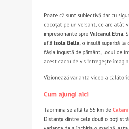
Poate că sunt subiectivă dar cu sigur
cocoțat pe un versant, ce are atât 
impresionante spre
Vulcanul Etna
. 
află
Isola Bella
, o insulă superbă la 
fâșia îngustă de pământ, locul de înt
acest cadru de vis întregește imagine
Vizionează varianta video a călători
Cum ajungi aici
Taormina se află la 55 km de
Catani
Distanța dintre cele două o poți străb
varianta de a închiria o mașină, asta