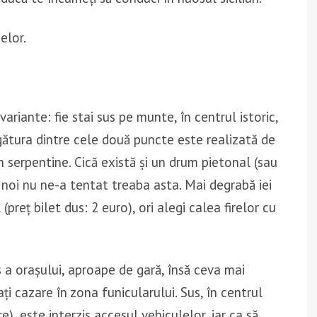
elor.
ariante: fie stai sus pe munte, în centrul istoric,
egătura dintre cele două puncte este realizată de
 serpentine. Cică există și un drum pietonal (sau
e noi nu ne-a tentat treaba asta. Mai degrabă iei
(preț bilet dus: 2 euro), ori alegi calea firelor cu
 a orașului, aproape de gară, însă ceva mai
i cazare în zona funicularului. Sus, în centrul
re), este interzis accesul vehiculelor, iar ca să