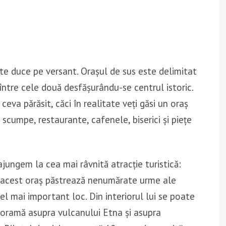
 te duce pe versant. Orașul de sus este delimitat
 între cele două desfășurându-se centrul istoric.
 ceva părăsit, căci în realitate veți găsi un oraș
scumpe, restaurante, cafenele, biserici și piețe
jungem la cea mai râvnită atracție turistică:
i, acest oraș păstrează nenumărate urme ale
cel mai important loc. Din interiorul lui se poate
oramă asupra vulcanului Etna și asupra