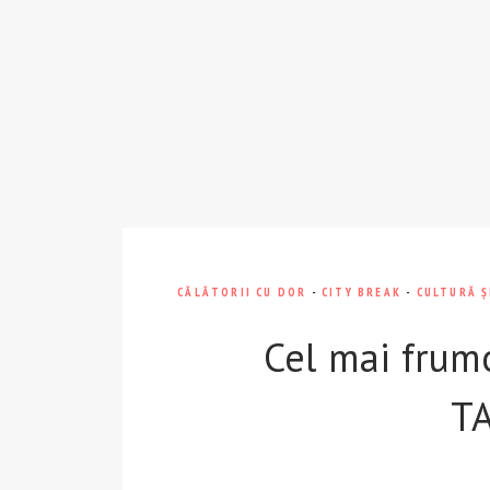
CĂLĂTORII CU DOR
-
CITY BREAK
-
CULTURĂ Ș
Cel mai frumo
T