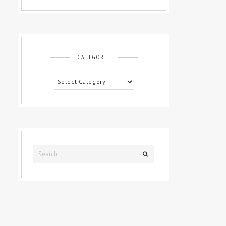
CATEGORII
Categorii
Search
Search
for: