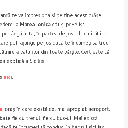
anță te va impresiona și pe tine acest orășel
vedere la
Marea Ionică
cât și priveliști
Și pe lângă asta, în partea de jos a localității se
care poți ajunge pe jos dacă te încumeți să treci
âlnire a valurilor din toate părțile. Cert este că
a exotică a Siciliei.
ei
aici
.
a
, oraș în care există cel mai apropiat aeroport.
ate fie cu trenul, fie cu bus-ul. Mai există
 dacă te încumeți să conduci în haosul sicilian.