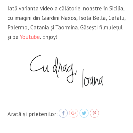
Iată varianta video a călătoriei noastre în Sicilia,
cu imagini din Giardini Naxos, Isola Bella, Cefalu,
Palermo, Catania și Taormina. Găsești filmulețul
și pe
Youtube
. Enjoy!
https://calatorcudor.ro/dor-
Save
de-sicilia-jurnal-video/
Arată și prietenilor: