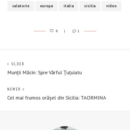
calatorie
europa
italia
sicilia
video
8
1
Post
Next
OLDER
post:
Munții Măcin: Spre Vârful Țuțuiatu
navigation
Previous
NEWER
post:
Cel mai frumos orășel din Sicilia: TAORMINA