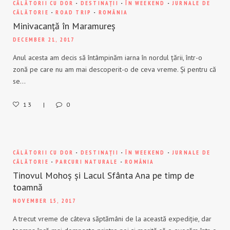
CĂLĂTORII CU DOR
-
DESTINAȚII
-
ÎN WEEKEND
-
JURNALE DE
CĂLĂTORIE
-
ROAD TRIP
-
ROMÂNIA
Minivacanță în Maramureș
DECEMBER 21, 2017
Anul acesta am decis să întâmpinăm iarna în nordul țării, într-o
zonă pe care nu am mai descoperit-o de ceva vreme. Și pentru că
se…
13
0
CĂLĂTORII CU DOR
-
DESTINAȚII
-
ÎN WEEKEND
-
JURNALE DE
CĂLĂTORIE
-
PARCURI NATURALE
-
ROMÂNIA
Tinovul Mohoș și Lacul Sfânta Ana pe timp de
toamnă
NOVEMBER 15, 2017
A trecut vreme de câteva săptămâni de la această expediție, dar