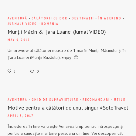
AVENTURĂ
-
CĂLĂTORII CU DOR
-
DESTINAȚII
-
ÎN WEEKEND
-
JURNALE VIDEO
-
ROMÂNIA
Munții Măcin & Țara Luanei (Jurnal VIDEO)
MAY 9, 2017
Un preview al călătoriei noastre de 1 mai în Munții Măcinului și în
Țara Luanei (Munții Buzăului). Enjoy! 🙂
5
0
AVENTURĂ
-
GHID DE SUPRAVIEȚUIRE
-
RECOMANDĂRI
-
UTILE
Motive pentru a călători de unul singur #SoloTravel
APRIL 5, 2017
Încrederea în tine va crește Vei avea timp pentru introspecție și
pentru a cunoaște mai bine persoana din tine. Vei descoperi cât