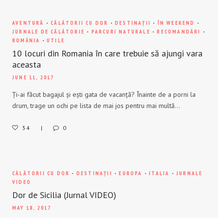
AVENTURĂ
-
CĂLĂTORII CU DOR
-
DESTINAȚII
-
ÎN WEEKEND
-
JURNALE DE CĂLĂTORIE
-
PARCURI NATURALE
-
RECOMANDĂRI
-
ROMÂNIA
-
UTILE
10 locuri din Romania în care trebuie să ajungi vara
aceasta
JUNE 11, 2017
Ți-ai făcut bagajul și ești gata de vacanță? Înainte de a porni la
drum, trage un ochi pe lista de mai jos pentru mai multă…
34
0
CĂLĂTORII CU DOR
-
DESTINAȚII
-
EUROPA
-
ITALIA
-
JURNALE
VIDEO
Dor de Sicilia (Jurnal VIDEO)
MAY 18, 2017