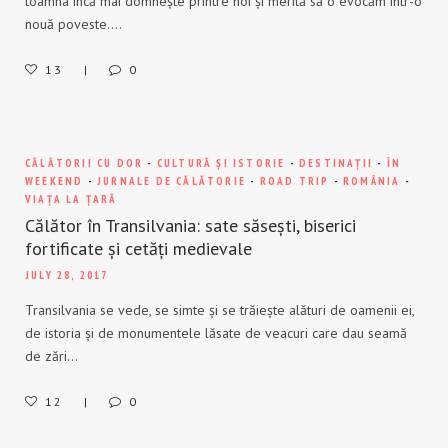
toamna încă mai domnește printre noi și merită să o evocăm într-o
nouă poveste….
13
0
CĂLĂTORII CU DOR
-
CULTURĂ ȘI ISTORIE
-
DESTINAȚII
-
ÎN
WEEKEND
-
JURNALE DE CĂLĂTORIE
-
ROAD TRIP
-
ROMÂNIA
-
VIAȚA LA ȚARĂ
Călător în Transilvania: sate săsești, biserici
fortificate și cetăți medievale
JULY 28, 2017
Transilvania se vede, se simte și se trăiește alături de oamenii ei,
de istoria și de monumentele lăsate de veacuri care dau seamă
de zări…
12
0