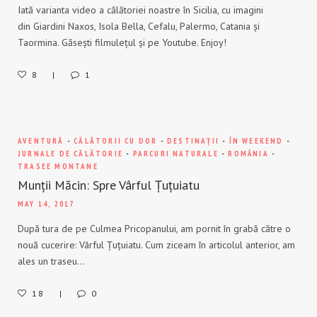
Iată varianta video a călătoriei noastre în Sicilia, cu imagini
din Giardini Naxos, Isola Bella, Cefalu, Palermo, Catania și
Taormina. Găsești filmulețul și pe Youtube. Enjoy!
8
1
AVENTURĂ
-
CĂLĂTORII CU DOR
-
DESTINAȚII
-
ÎN WEEKEND
-
JURNALE DE CĂLĂTORIE
-
PARCURI NATURALE
-
ROMÂNIA
-
TRASEE MONTANE
Munții Măcin: Spre Vârful Țuțuiatu
MAY 14, 2017
După tura de pe Culmea Pricopanului, am pornit în grabă către o
nouă cucerire: Vârful Țuțuiatu. Cum ziceam în articolul anterior, am
ales un traseu…
18
0