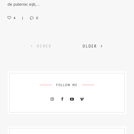
de puternic ești,…
4
0
Posts
NEWER
OLDER
navigation
FOLLOW ME