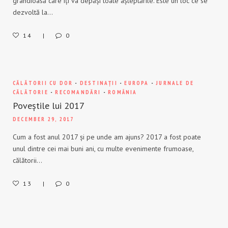
grandioasă care îți va depăși toate așteptările. Este un loc ce se
dezvoltă la…
14
0
CĂLĂTORII CU DOR
-
DESTINAȚII
-
EUROPA
-
JURNALE DE
CĂLĂTORIE
-
RECOMANDĂRI
-
ROMÂNIA
Poveștile lui 2017
DECEMBER 29, 2017
Cum a fost anul 2017 și pe unde am ajuns? 2017 a fost poate
unul dintre cei mai buni ani, cu multe evenimente frumoase,
călătorii…
13
0