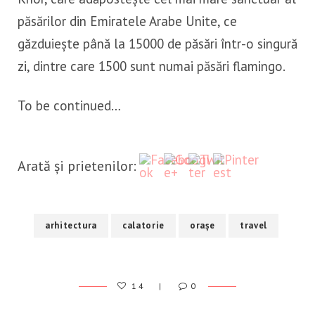
păsărilor din Emiratele Arabe Unite, ce
găzduiește până la 15000 de păsări într-o singură
zi, dintre care 1500 sunt numai păsări flamingo.
To be continued…
http://calatorcudor.ro/o-
Save
saptamana-in-dubai/
Arată și prietenilor:
arhitectura
calatorie
orașe
travel
14
0