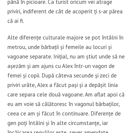
până în picioare. Ca turist oricum vei atrage
priviri, indiferent de cât de acoperit ți s-ar părea
că ai fi.
Alte diferențe culturale majore se pot întâlni în
metrou, unde bărbații și femeile au locuri și
vagoane separate. Inițial, nu am știut unde să ne
așezăm și am ajuns cu Alex într-un vagon de
femei și copii. După câteva secunde și zeci de
priviri urâte, Alex a făcut pași și a depășit linia
care separa cele două vagoane. Am aflat apoi că
eu am voie să călătoresc în vagonul bărbaților,
ceea ce am și făcut în continuare. Diferențe de
gen poți întâlni și în alte circumstanțe, iar
încălcarea regulilor este sever amendate.