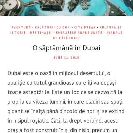
AVENTURĂ
-
CĂLĂTORII CU DOR
-
CITY BREAK
-
CULTURĂ ȘI
ISTORIE
-
DESTINAȚII
-
EMIRATELE ARABE UNITE
-
JURNALE
DE CĂLĂTORIE
O săptămână în Dubai
JUNE 11, 2018
Dubai este o oază în mijlocul deșertului, o
apariție cu totul grandioasă care îți va depăși
toate așteptările. Este un loc ce se dezvoltă la
propriu cu viteza luminii, în care clădiri sau spații
gigant se înalță până dincolo de nori și se extind
în nisipul roșiatic. Căci, la drept vorbind, acest
oraș a fost construit în și din nisip, precum un