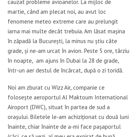
cauzat probleme avioanelor. La mijloc de
martie, când am plecat noi, au avut loc
fenomene meteo extreme care au prelungit
iarna mai multe decât trebuia. Am lăsat mașina
în zăpadă la București, la minus nu știu câte
grade, și ne-am urcat în avion. Peste 5 ore, târziu
în noapte, am ajuns în Dubai la 28 de grade,
într-un aer destul de încărcat, după o zi toridă.
Noi am zburat cu Wizz Air, companie ce
folosește aeroportul Al Maktoum International
Airoport (DWC), situat în partea de sud a
orașului. Biletele le-am achiziționat cu două luni
înainte, chiar înainte de a-mi face pașaportul
(căci, ce să vezi, al meu era expirat de bună