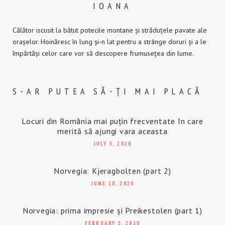
IOANA
Călător iscusit la bătut potecile montane și străduțele pavate ale
orașelor. Hoinăresc în lung și-n lat pentru a strânge doruri și a le
împărtăși celor care vor să descopere frumusețea din lume.
S-AR PUTEA SĂ-ȚI MAI PLACĂ
Locuri din România mai puțin frecventate în care
merită să ajungi vara aceasta
JULY 5, 2020
Norvegia: Kjeragbolten (part 2)
JUNE 10, 2020
Norvegia: prima impresie și Preikestolen (part 1)
FEBRUARY 2, 2020