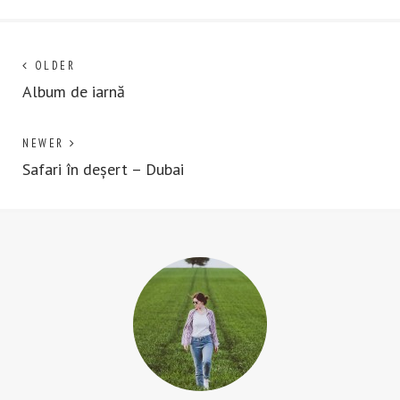
Post
Next
OLDER
post:
Album de iarnă
navigation
Previous
NEWER
post:
Safari în deșert – Dubai