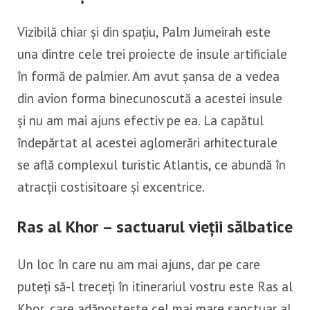
Vizibilă chiar și din spațiu, Palm Jumeirah este
una dintre cele trei proiecte de insule artificiale
în formă de palmier. Am avut șansa de a vedea
din avion forma binecunoscută a acestei insule
și nu am mai ajuns efectiv pe ea. La capătul
îndepărtat al acestei aglomerări arhitecturale
se află complexul turistic Atlantis, ce abundă în
atracții costisitoare și excentrice.
Ras al Khor – sactuarul vieții sălbatice
Un loc în care nu am mai ajuns, dar pe care
puteți să-l treceți în itinerariul vostru este Ras al
Khor, care adăpostește cel mai mare sanctuar al