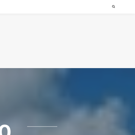
Search
EO