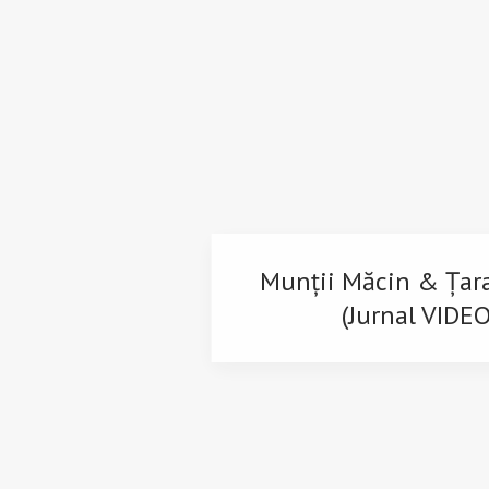
Munții Măcin & Țar
(Jurnal VIDEO