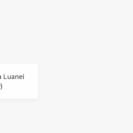
a Luanei
)