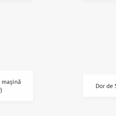
n mașină
Dor de S
)