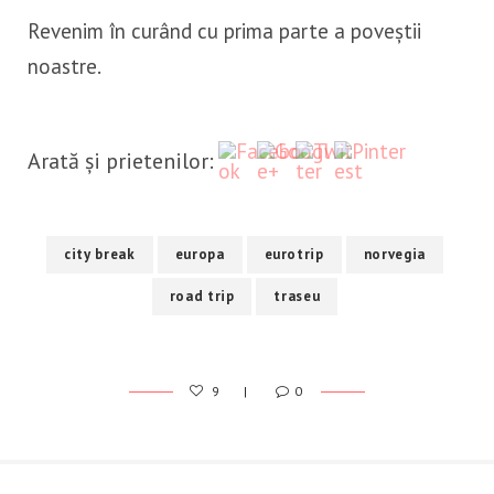
Revenim în curând cu prima parte a poveștii
noastre.
http://calatorcudor.ro/drumul
Save
spre-norvegia-septembrie-
2019/
Arată și prietenilor:
city break
europa
eurotrip
norvegia
road trip
traseu
9
0