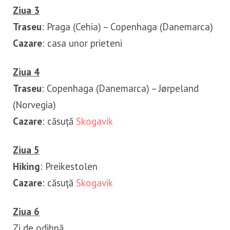
Ziua 3
Traseu
: Praga (Cehia) – Copenhaga (Danemarca)
Cazare
: casa unor prieteni
Ziua 4
Traseu
: Copenhaga (Danemarca) – Jørpeland
(Norvegia)
Cazare
: căsuță
Skogavik
Ziua 5
Hiking
: Preikestolen
Cazare
: căsuță
Skogavik
Ziua 6
Zi de odihnă