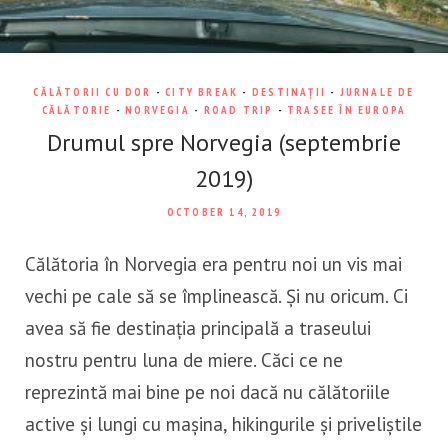
CĂLĂTORII CU DOR
-
CITY BREAK
-
DESTINAȚII
-
JURNALE DE
CĂLĂTORIE
-
NORVEGIA
-
ROAD TRIP
-
TRASEE ÎN EUROPA
Drumul spre Norvegia (septembrie
2019)
OCTOBER 14, 2019
Călătoria în Norvegia era pentru noi un vis mai
vechi pe cale să se împlinească. Și nu oricum. Ci
avea să fie destinația principală a traseului
nostru pentru luna de miere. Căci ce ne
reprezintă mai bine pe noi dacă nu călătoriile
active și lungi cu mașina, hikingurile și priveliștile