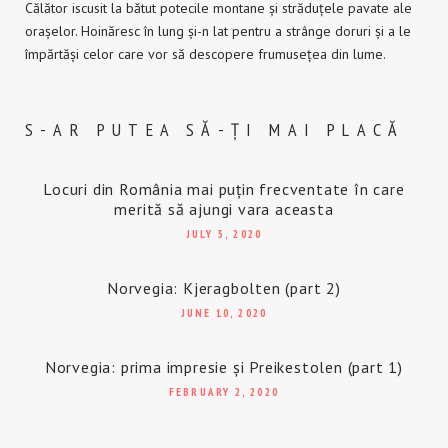
Călător iscusit la bătut potecile montane și străduțele pavate ale
orașelor. Hoinăresc în lung și-n lat pentru a strânge doruri și a le
împărtăși celor care vor să descopere frumusețea din lume.
S-AR PUTEA SĂ-ȚI MAI PLACĂ
Locuri din România mai puțin frecventate în care
merită să ajungi vara aceasta
JULY 5, 2020
Norvegia: Kjeragbolten (part 2)
JUNE 10, 2020
Norvegia: prima impresie și Preikestolen (part 1)
FEBRUARY 2, 2020