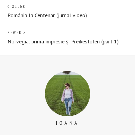
Post
Next
OLDER
post:
România la Centenar (jurnal video)
navigation
Previous
NEWER
post:
Norvegia: prima impresie și Preikestolen (part 1)
IOANA