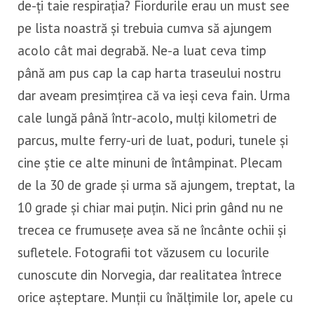
de-ți taie respirația? Fiordurile erau un must see
pe lista noastră și trebuia cumva să ajungem
acolo cât mai degrabă. Ne-a luat ceva timp
până am pus cap la cap harta traseului nostru
dar aveam presimțirea că va ieși ceva fain. Urma
cale lungă până într-acolo, mulți kilometri de
parcus, multe ferry-uri de luat, poduri, tunele și
cine știe ce alte minuni de întâmpinat. Plecam
de la 30 de grade și urma să ajungem, treptat, la
10 grade și chiar mai puțin. Nici prin gând nu ne
trecea ce frumusețe avea să ne încânte ochii și
sufletele. Fotografii tot văzusem cu locurile
cunoscute din Norvegia, dar realitatea întrece
orice așteptare. Munții cu înălțimile lor, apele cu