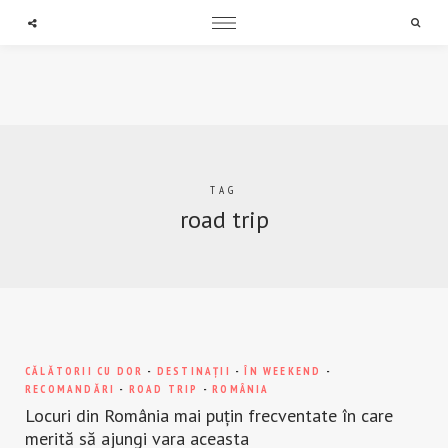
expand child menu
expand child menu
expand child menu
Searc
TAG
road trip
CĂLĂTORII CU DOR
-
DESTINAȚII
-
ÎN WEEKEND
-
RECOMANDĂRI
-
ROAD TRIP
-
ROMÂNIA
Locuri din România mai puțin frecventate în care
merită să ajungi vara aceasta