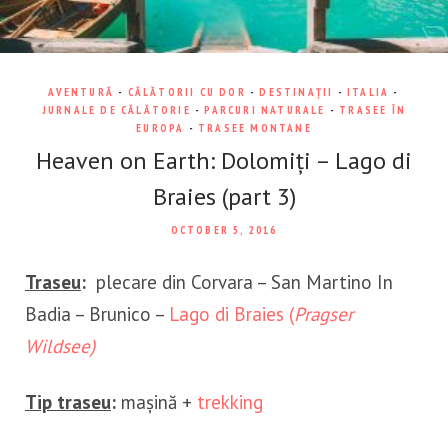
AVENTURĂ
-
CĂLĂTORII CU DOR
-
DESTINAȚII
-
ITALIA
-
JURNALE DE CĂLĂTORIE
-
PARCURI NATURALE
-
TRASEE ÎN
EUROPA
-
TRASEE MONTANE
Heaven on Earth: Dolomiți – Lago di
Braies (part 3)
OCTOBER 5, 2016
Traseu
:
plecare din Corvara – San Martino In
Badia – Brunico –
Lago di Braies (
Pragser
Wildsee)
Tip traseu
:
mașină +
trekking