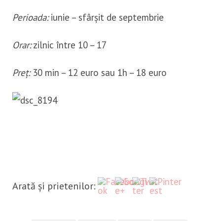
Perioada:
iunie – sfârșit de septembrie
Orar:
zilnic între 10 – 17
Preț:
30 min – 12 euro sau 1h – 18 euro
http://calatorcudor.ro/heaven
Save
on-earth-dolomiti-lago-di-
braies-part-3/
Arată și prietenilor: