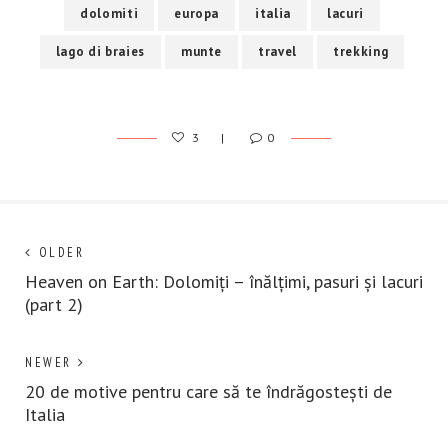
dolomiti
europa
italia
lacuri
lago di braies
munte
travel
trekking
3
0
Post
Next
OLDER
post:
Heaven on Earth: Dolomiți – înălțimi, pasuri și lacuri
navigation
(part 2)
Previous
NEWER
post:
20 de motive pentru care să te îndrăgostești de
Italia